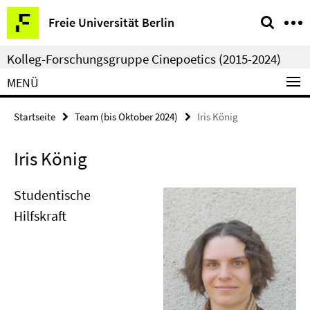
Springe
Service-
Freie Universität Berlin
direkt
Navigation
zu
Kolleg-Forschungsgruppe Cinepoetics (2015-2024)
Inhalt
MENÜ
Startseite
Team (bis Oktober 2024)
Iris König
Iris König
Studentische
Hilfskraft