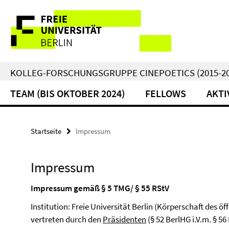
Springe
Service-
direkt
zu
Navigation
Inhalt
KOLLEG-FORSCHUNGSGRUPPE CINEPOETICS (2015-20
TEAM (BIS OKTOBER 2024)
FELLOWS
AKTI
Startseite
Impressum
Impressum
Impressum gemäß § 5 TMG/ § 55 RStV
Institution: Freie Universität Berlin (Körperschaft des ö
vertreten durch den
Präsidenten
(§ 52 BerlHG i.V.m. § 56