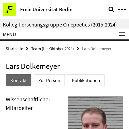
Springe
Service-
Freie Universität Berlin
direkt
Navigation
zu
Kolleg-Forschungsgruppe Cinepoetics (2015-2024)
Inhalt
MENÜ
Startseite
Team (bis Oktober 2024)
Lars Dolkemeyer
Lars Dolkemeyer
Kontakt
Zur Person
Publikationen
Wissenschaftlicher
Mitarbeiter