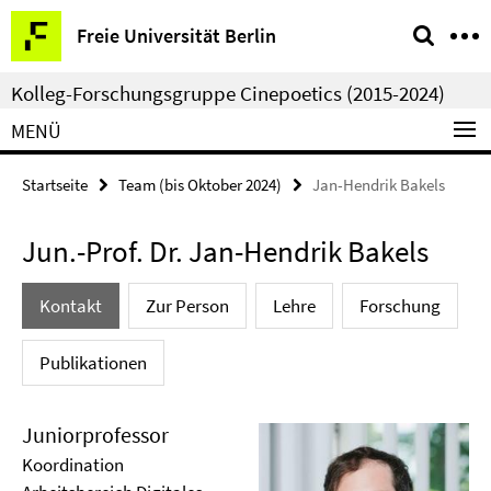
Springe
Service-
Freie Universität Berlin
direkt
Navigation
zu
Kolleg-Forschungsgruppe Cinepoetics (2015-2024)
Inhalt
MENÜ
Startseite
Team (bis Oktober 2024)
Jan-Hendrik Bakels
Jun.-Prof. Dr. Jan-Hendrik Bakels
Kontakt
Zur Person
Lehre
Forschung
Publikationen
Juniorprofessor
Koordination