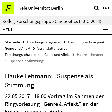
Springe
Service-
Freie Universität Berlin
direkt
Navigation
zu
Kolleg-Forschungsgruppe Cinepoetics (2015-2024)
Inhalt
MENÜ
Startseite
Forschungsprogramm
Forschungsschwerpunkt:
Genre und Affekt
Veranstaltungen zum
Forschungsschwerpunkt: Genre und Affekt
Hauke Lehmann:
"Suspense als Stimmung"
Hauke Lehmann: "Suspense als
Stimmung"
22.05.2017 | 18:00 Vortrag im Rahmen der
Ringvorlesung "Genre & Affekt." an der
Freien Universität Berlin.