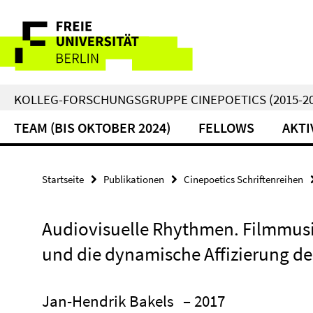
Springe
Service-
direkt
zu
Navigation
Inhalt
KOLLEG-FORSCHUNGSGRUPPE CINEPOETICS (2015-20
TEAM (BIS OKTOBER 2024)
FELLOWS
AKTI
Startseite
Publikationen
Cinepoetics Schriftenreihen
Audiovisuelle Rhythmen. Filmmu
und die dynamische Affizierung d
Jan-Hendrik Bakels
– 2017