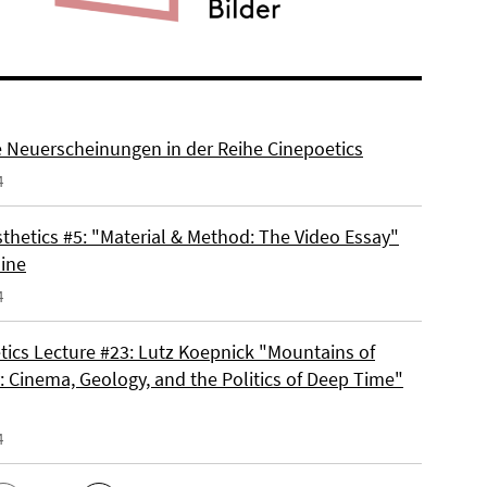
e Neuerscheinungen in der Reihe Cinepoetics
4
thetics #5: "Material & Method: The Video Essay"
line
4
tics Lecture #23: Lutz Koepnick "Mountains of
 Cinema, Geology, and the Politics of Deep Time"
4