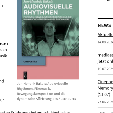
rn
NEWS
Aktuell
14.08.202
ellen
sich
mediaes
usik
jetzt on
10.07.202
und
Cinepoe
Jan-Hendrik Bakels: Audiovisuelle
Memory:
Rhythmen. Filmmusik,
Bewegungskomposition und die
(11.07)
dynamische Affizierung des Zuschauers
zur
27.06.202
örperten Erfahrung rhythmisch-kinetischer