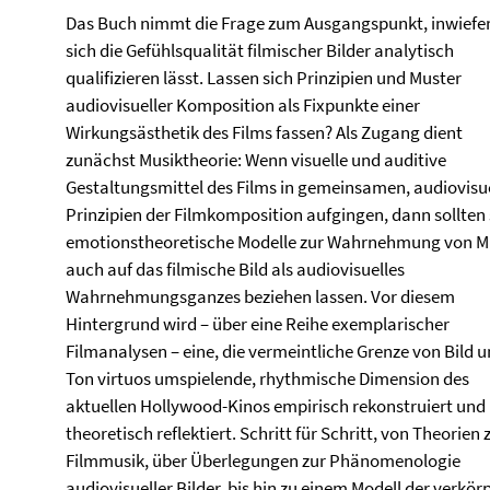
Das Buch nimmt die Frage zum Ausgangspunkt, inwiefe
sich die Gefühlsqualität filmischer Bilder analytisch
qualifizieren lässt. Lassen sich Prinzipien und Muster
audiovisueller Komposition als Fixpunkte einer
Wirkungsästhetik des Films fassen? Als Zugang dient
zunächst Musiktheorie: Wenn visuelle und auditive
Gestaltungsmittel des Films in gemeinsamen, audiovisu
Prinzipien der Filmkomposition aufgingen, dann sollten 
emotionstheoretische Modelle zur Wahrnehmung von M
auch auf das filmische Bild als audiovisuelles
Wahrnehmungsganzes beziehen lassen. Vor diesem
Hintergrund wird – über eine Reihe exemplarischer
Filmanalysen – eine, die vermeintliche Grenze von Bild 
Ton virtuos umspielende, rhythmische Dimension des
aktuellen Hollywood-Kinos empirisch rekonstruiert und
theoretisch reflektiert. Schritt für Schritt, von Theorien 
Filmmusik, über Überlegungen zur Phänomenologie
audiovisueller Bilder, bis hin zu einem Modell der verk