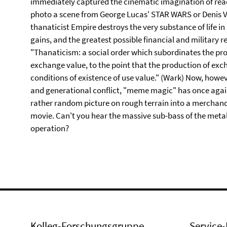
immediately captured the cinematic imagination of read
photo a scene from George Lucas' STAR WARS or Denis V
thanaticist Empire destroys the very substance of life in 
gains, and the greatest possible financial and military r
"Thanaticism: a social order which subordinates the pro
exchange value, to the point that the production of exc
conditions of existence of use value." (Wark) Now, howev
and generational conflict, "meme magic" has once agai
rather random picture on rough terrain into a merchand
movie. Can't you hear the massive sub-bass of the metal 
operation?
Kolleg-Forschungsgruppe
Service-