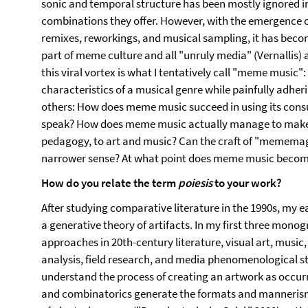
sonic and temporal structure has been mostly ignored i
combinations they offer. However, with the emergence of
remixes, reworkings, and musical sampling, it has beco
part of meme culture and all "unruly media" (Vernallis
this viral vortex is what I tentatively call "meme music"
characteristics of a musical genre while painfully adheri
others: How does meme music succeed in using its cons
speak? How does meme music actually manage to make it
pedagogy, to art and music? Can the craft of "mememagi
narrower sense? At what point does meme music become 
How do you relate the term
poiesis
to your work?
After studying comparative literature in the 1990s, my ea
a generative theory of artifacts. In my first three mono
approaches in 20th-century literature, visual art, music,
analysis, field research, and media phenomenological 
understand the process of creating an artwork as occurr
and combinatorics generate the formats and mannerism