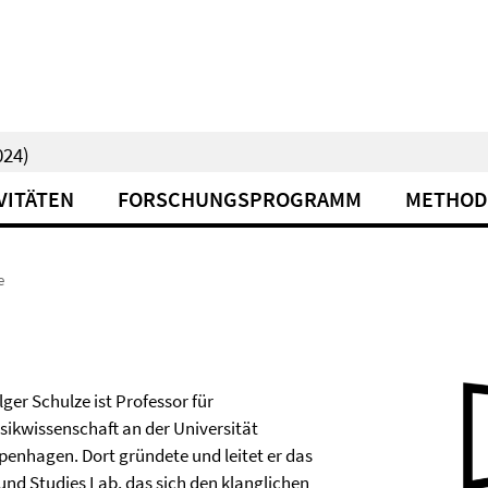
24)
VITÄTEN
FORSCHUNGSPROGRAMM
METHOD
e
ger Schulze ist Professor für
sikwissenschaft an der Universität
penhagen. Dort gründete und leitet er das
und Studies Lab, das sich den klanglichen