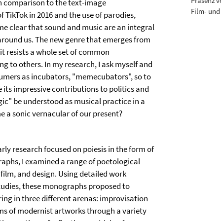
Präsenz v
n comparison to the text-image
Film- und
 TikTok in 2016 and the use of parodies,
me clear that sound and music are an integral
) around us. The new genre that emerges from
: it resists a whole set of common
ng to others. In my research, I ask myself and
umers as incubators, "memecubators", so to
s impressive contributions to politics and
c" be understood as musical practice in a
a sonic vernacular of our present?
rly research focused on poiesis in the form of
graphs, I examined a range of poetological
 film, and design. Using detailed work
studies, these monographs proposed to
ing in three different arenas: improvisation
s of modernist artworks through a variety