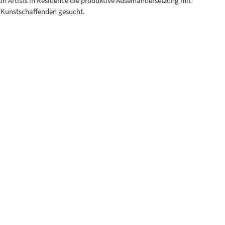
on Artists in Residence die produktive Auseinandersetzung mit
 Kunstschaffenden gesucht.