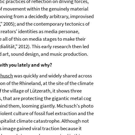
ic practices of reflection on driving forces,
of movement within the genuinely material
moving from a decidedly arbitrary, improvised
," 2005); and the contemporary tectonics of
reators' identities as media personae,
 all of this on media stages to make their
alität," 2012). This early research then led
d art, sound design, and music production.
with you lately and why?
chusch
was quickly and widely shared across
on of the Rhineland, at the site of the climate
 the village of Lützerath, it shows three
s, that are protecting the gigantic metal cog
ehind them, looming giantly. Michusch's photo
ent culture of fossil fuel extraction and the
pitalist climate catastrophe. Although not
is image gained viral traction because it