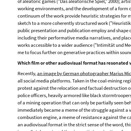
of aleatoric games ("Das aleatorische Spiel," 2000); artist
working environments, and the development of a form 
continuum of the work provide heuristic strategies for 
sketch to a more coherently structured work ("Heuristik
public presentation and publication employ and shape c
including their performative media narratives, and place
works accessible to a wider audience ("Intimität und Medi
me to focus further on generative practices within soun
Which film or other audiovisual format has resonated 
Recently,
an image by German photographer Marius Mi
all social media platforms. Taken in the coal-mining regi
protest against the relocation and factual destruction of
police officers, heavily armored like black stormtrooper
of a mining operation that can only be partially seen b
immediately became a meme of the struggle against a viol
combustion engine, a meme of resistance against the ca
an audiovisual format in the strict sense of the word, th