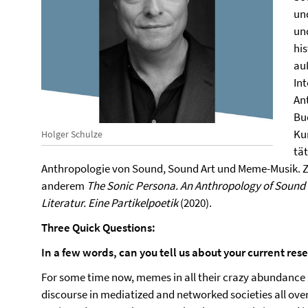
un
un
hi
au
Int
An
Bu
Ku
Holger Schulze
tät
Anthropologie von Sound, Sound Art und Meme-Musik. Z
anderem
The Sonic Persona.
An Anthropology of Sound
Literatur. Eine Partikelpoetik
(2020).
Three Quick Questions:
In a few words, can you tell us about your current res
For some time now, memes in all their crazy abundance 
discourse in mediatized and networked societies all over t