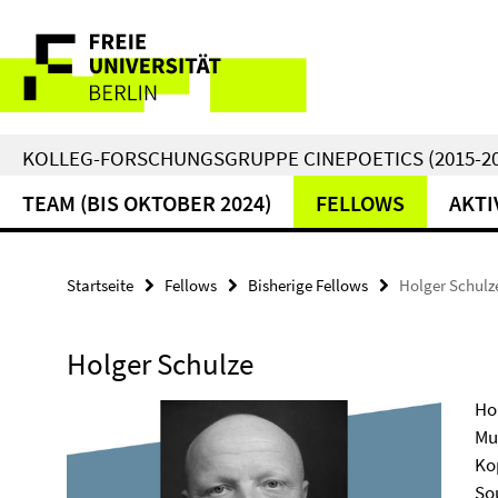
Springe
Service-
direkt
zu
Navigation
Inhalt
KOLLEG-FORSCHUNGSGRUPPE CINEPOETICS (2015-20
TEAM (BIS OKTOBER 2024)
FELLOWS
AKTI
Startseite
Fellows
Bisherige Fellows
Holger Schulz
Holger Schulze
Hol
Mu
Ko
So