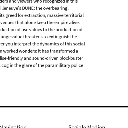
ers and viewers who recognized in this
illeneuve's DUNE: the overbearing,
its greed for extraction, massive territorial
evenues that alone keep the empire alive.
duction of use values to the production of
hange value threatens to extinguish the
er you interpret the dynamics of this social
n worked wonders: it has transformed a
ise-friendly and sound-driven blockbuster
cog in the glare of the paramilitary police
Navigation
Soziale Medien