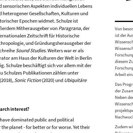
d sensorischen Aspekten individuellen Lebens
d heterogener Gesellschaften, Kulturen und
storischer Epochen widmet. Schulze ist
ßerdem Mitherausgeber von
Paragrana
, der
Von beson
ernationalen Zeitschrift für Historische
ist der A
Wissensch
thropologie, und Gründungsherausgeber der
Wissensch
chreihe
Sound Studies.
Weiters war er als
Forschung
rator am Haus der Kulturen der Welt in Berlin
diesem Zu
ig. Schulze beschäftigt sich vor allem mit der
Forschung
u Schulzes Publikationen zählen unter
Arbeit ein
(2018),
Sonic Fiction
(2020) und
Ubiquitäre
Das Progr
der Zusam
Neben den
Wissensch
earch interest?
projektsp
Nachwuchs
have dominated public and political
he planet - for better or for worse. Yet their
Zudem wi