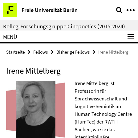
Springe
Service-
Freie Universität Berlin
direkt
Navigation
zu
Kolleg-Forschungsgruppe Cinepoetics (2015-2024)
Inhalt
MENÜ
Startseite
Fellows
Bisherige Fellows
Irene Mittelberg
Irene Mittelberg
Irene Mittelberg ist
Professorin für
Sprachwissenschaft und
kognitive Semiotik am
Human Technology Centre
(HumTec) der RWTH
Aachen, wo sie das
interdisziplinäre