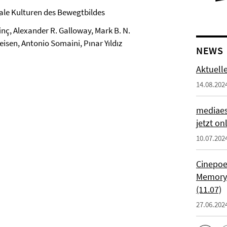
tale Kulturen des Bewegtbildes
inç, Alexander R. Galloway, Mark B. N.
eisen, Antonio Somaini, Pınar Yıldız
NEWS
Aktuell
14.08.202
mediaes
jetzt on
10.07.202
Cinepoe
Memory:
(11.07)
27.06.202