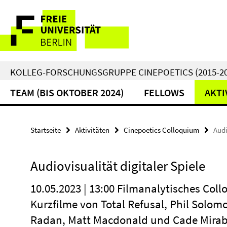
Springe
Service-
direkt
zu
Navigation
Inhalt
KOLLEG-FORSCHUNGSGRUPPE CINEPOETICS (2015-20
TEAM (BIS OKTOBER 2024)
FELLOWS
AKTI
Startseite
Aktivitäten
Cinepoetics Colloquium
Audi
Audiovisualität digitaler Spiele
10.05.2023 | 13:00 Filmanalytisches Co
Kurzfilme von Total Refusal, Phil Solom
Radan, Matt Macdonald und Cade Mirab