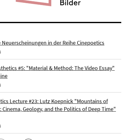
e Neuerscheinungen in der Reihe Cinepoetics
4
thetics #5: "Material & Method: The Video Essay"
line
4
tics Lecture #23: Lutz Koepnick "Mountains of
 Cinema, Geology, and the Politics of Deep Time"
4